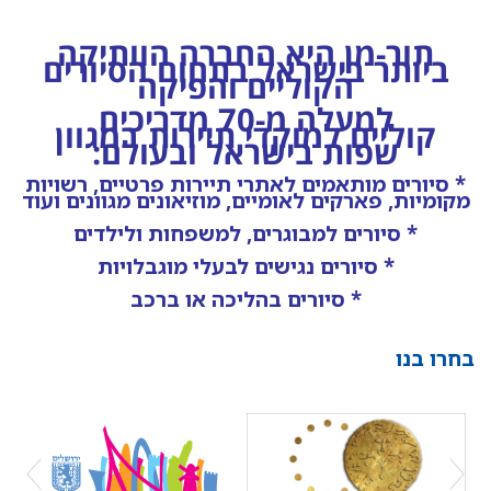
תור-מן היא החברה הוותיקה
ביותר בישראל בתחום הסיורים
הקוליים
והפיקה
למעלה מ-70
מדריכים
קוליים
למוקדי
תיירות במגוון
שפות בישראל ובעולם:
* סיורים מותאמים לאתרי תיירות פרטיים, רשויות
מקומיות, פארקים לאומיים, מוזיאונים מגוונים ועוד
* סיורים למבוגרים, למשפחות ולילדים
* סיורים נגישים לבעלי מוגבלויות
* סיורים בהליכה או ברכב
בחרו בנו