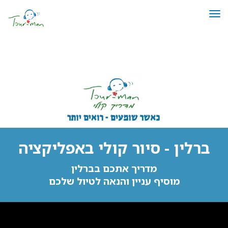
תפריט
ברלין סיור קולי | תור-מן
ברלין - סיור קולי באפליקציה
מדריך אתכם בברלין
מוסיף עניין והנאה לטיול שלכם