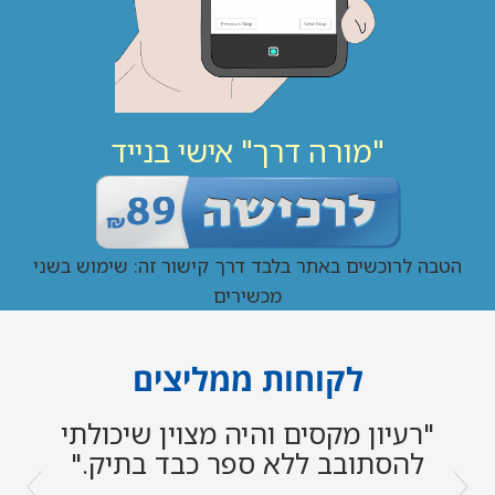
"מורה דרך" אישי בנייד
הטבה לרוכשים באתר בלבד דרך קישור זה: שימוש בשני
מכשירים
לקוחות ממליצים
"רעיון מקסים והיה מצוין שיכולתי
"סיור מהנה ומעשיר... נעים לשמוע
הסברים בעברית."
להסתובב ללא ספר כבד בתיק."