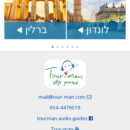
mail@tour-man.com
054-4479519
tour.man.audio.guides
Tour-man