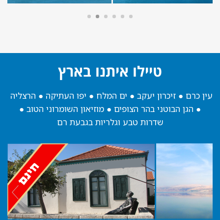
טיילו איתנו בארץ
עין כרם ​●
זיכרון יעקב ​●
ים המלח ​●
יפו העתיקה ​●
הרצליה ​
●
הגן הבוטני בהר הצופים ​●
מוזיאון השומרוני הטוב ​●
שדרות טבע וגלריות בגבעת רם