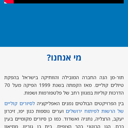
מי אנחנו?
תור-מן הנה החברה המובילה והוותיקה בישראל בהפקת
טיולים קוליים. מאז הקמתה בשנת 1999 הפיקה מעל 70
הדרכות קוליות במגוון רחב של פלטפורמות ושפות.
בין הפרויקטים הבולטים נמנים האפליקציה
לסיורים קוליים
של הרשות לפיתוח ירושלים
וערים נוספות כגון יפו, זיכרון
יעקב, הרצליה, נתניה ואשדוד. כמו כן סיורים מקומיים בעין
כרם, הגן הבוטני בהר הצופים, בית בן גוריון, מוזיאון