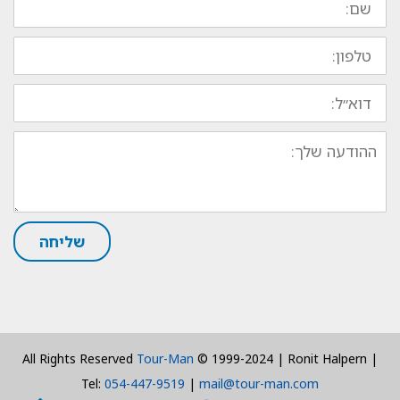
טלפון:
דוא״ל:
ההודעה
שלך:
שליחה
All Rights Reserved
Tour-Man
© 1999-2024 | Ronit Halpern |
Tel:
054-447-9519
|
mail@tour-man.com