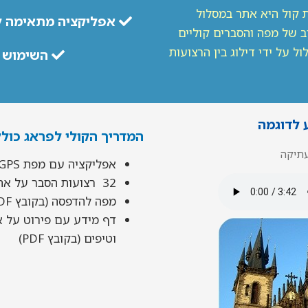
 קול היא אתר במסלול
אפליקציה מתאימה ל
ב של מפה והסברים קוליים
 על ידי דילוג בין הרצועות
השימוש ל
לדוגמה
המדריך הקולי לפראג כולל
עתיקה
אפליקציה עם מפת GPS
32 רצועות הסבר על אתרי המסלול
מפה להדפסה (בקובץ PDF)
דף מידע עם פירוט על א
וטיפים (בקובץ PDF)