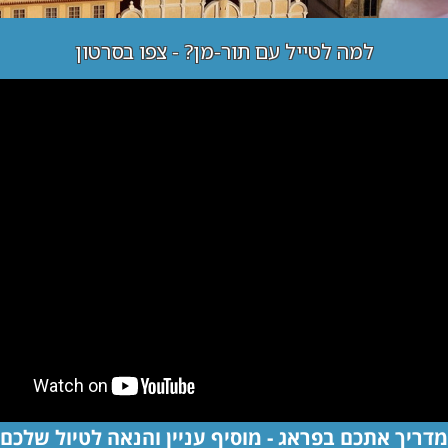
למה לטייל עם תור-מן? - צפו בסרטון
מדריך אתכם בפראג - מוסיף עניין והנאה לטיול שלכם