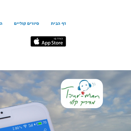
דף הבית
סיורים קוליים
הפ
פראג סיור קולי | תור-מ