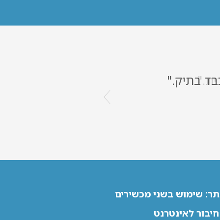
ית."
ר: שימוש בשני מכשירים
יבור לאינטרנט