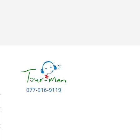
077-916-9119
ש
ט
ד