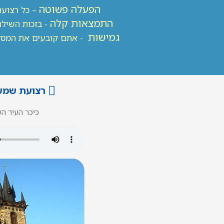
הפעלה פשוטה
– כל רצועת
התמצאות קלה
- בזכות השילו
גמישות
- אתם קובעים את המסלול
רצועת שמע 
כיכר העיר ה